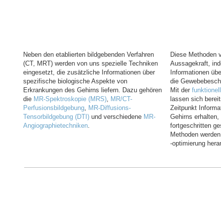
Neben den etablierten bildgebenden Verfahren
Diese Methoden v
(CT, MRT) werden von uns spezielle Techniken
Aussagekraft, ind
eingesetzt, die zusätzliche Informationen über
Informationen übe
spezifische biologische Aspekte von
die Gewebebeschaf
Erkrankungen des Gehirns liefern. Dazu gehören
Mit der
funktione
die
MR-Spektroskopie (MRS)
,
MR/CT-
lassen sich berei
Perfusionsbildgebung
,
MR-Diffusions-
Zeitpunkt Informa
Tensorbildgebung (DTI)
und verschiedene
MR-
Gehirns erhalten,
Angiographietechniken
.
fortgeschritten ge
Methoden werden 
-optimierung her