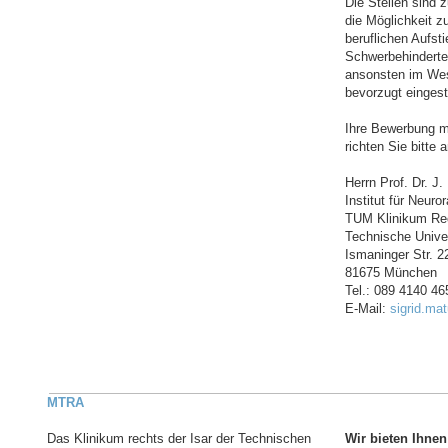
Die Stellen sind z
die Möglichkeit z
beruflichen Aufst
Schwerbehinderte
ansonsten im Wes
bevorzugt eingeste
Ihre Bewerbung m
richten Sie bitte a
Herrn Prof. Dr. J.
Institut für Neuro
TUM Klinikum Rec
Technische Unive
Ismaninger Str. 2
81675 München
Tel.: 089 4140 46
E-Mail:
sigrid.ma
MTRA
Das Klinikum rechts der Isar der Technischen
Wir bieten Ihnen