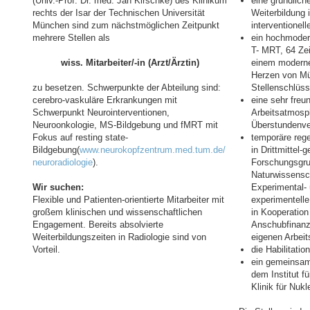
(Univ.-Prof. Dr. med. Jan Kirschke) des Klinikum
eine gründliche
rechts der Isar der Technischen Universität
Weiterbildung 
München sind zum nächstmöglichen Zeitpunkt
interventionell
mehrere Stellen als
ein hochmodern
T- MRT, 64 Ze
wiss. Mitarbeiter/-in (Arzt/Ärztin)
einem moderne
Herzen von Mü
zu besetzen. Schwerpunkte der Abteilung sind:
Stellenschlüss
cerebro-vaskuläre Erkrankungen mit
eine sehr freun
Schwerpunkt Neurointerventionen,
Arbeitsatmosp
Neuroonkologie, MS-Bildgebung und fMRT mit
Überstundenve
Fokus auf resting state-
temporäre reg
Bildgebung(
www.neurokopfzentrum.med.tum.de/
in Drittmittel-g
neuroradiologie
).
Forschungsgru
Naturwissensch
Wir suchen:
Experimental- 
Flexible und Patienten-orientierte Mitarbeiter mit
experimentell
großem klinischen und wissenschaftlichen
in Kooperation 
Engagement. Bereits absolvierte
Anschubfinanz
Weiterbildungszeiten in Radiologie sind von
eigenen Arbeit
Vorteil.
die Habilitatio
ein gemeinsam
dem Institut fü
Klinik für Nuk