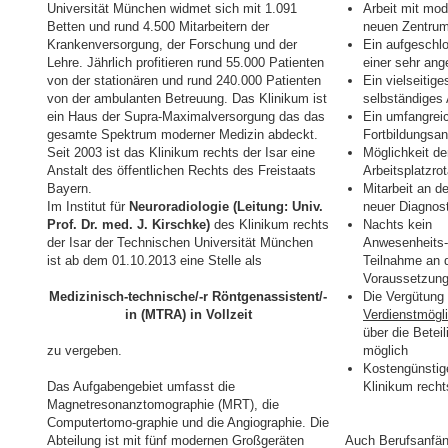
Universität München widmet sich mit 1.091
Arbeit mit mo
Betten und rund 4.500 Mitarbeitern der
neuen Zentru
Krankenversorgung, der Forschung und der
Ein aufgeschl
Lehre. Jährlich profitieren rund 55.000 Patienten
einer sehr an
von der stationären und rund 240.000 Patienten
Ein vielseitig
von der ambulanten Betreuung. Das Klinikum ist
selbständiges
ein Haus der Supra-Maximalversorgung das das
Ein umfangrei
gesamte Spektrum moderner Medizin abdeckt.
Fortbildungsa
Seit 2003 ist das Klinikum rechts der Isar eine
Möglichkeit de
Anstalt des öffentlichen Rechts des Freistaats
Arbeitsplatzrot
Bayern.
Mitarbeit an d
Im Institut für
Neuroradiologie (Leitung: Univ.
neuer Diagnos
Prof. Dr. med. J. Kirschke)
des Klinikum rechts
Nachts kein
der Isar der Technischen Universität München
Anwesenheits-/
ist ab dem 01.10.2013 eine Stelle als
Teilnahme an d
Voraussetzun
Medizinisch-technische/-r Röntgenassistent/-
Die Vergütung 
in (MTRA) in Vollzeit
Verdienstmögl
über die Betei
zu vergeben.
möglich
Kostengünstig
Das Aufgabengebiet umfasst die
Klinikum recht
Magnetresonanztomographie (MRT), die
Computertomo-graphie und die Angiographie. Die
Abteilung ist mit fünf modernen Großgeräten
Auch Berufsanfän