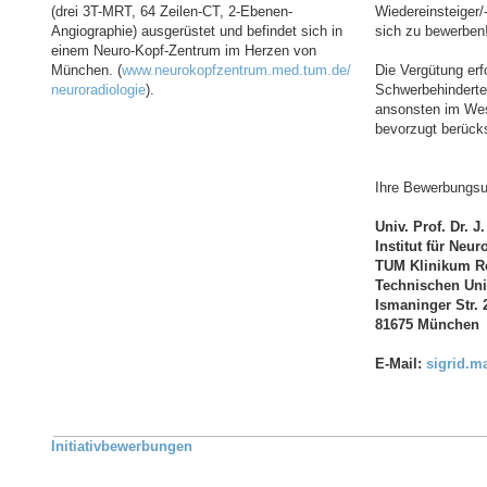
(drei 3T-MRT, 64 Zeilen-CT, 2-Ebenen-
Wiedereinsteiger/-
Angiographie) ausgerüstet und befindet sich in
sich zu bewerben
einem Neuro-Kopf-Zentrum im Herzen von
München. (
www.neurokopfzentrum.med.tum.de/
Die Vergütung erf
neuroradiologie
).
Schwerbehinderte
ansonsten im Wes
bevorzugt berücks
Ihre Bewerbungsun
Univ. Prof. Dr. J
Institut für Neur
TUM Klinikum Re
Technischen Uni
Ismaninger Str. 
81675 München
E-Mail:
sigrid.m
Initiativbewerbungen